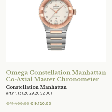
Omega Constellation Manhattan
Co-Axial Master Chronometer
Constellation Manhattan
art.nr. 131.20.29.20.52.001
Oorspronkelijke
Huidige
€
11.400,00
€
9.120,00
prijs
prijs