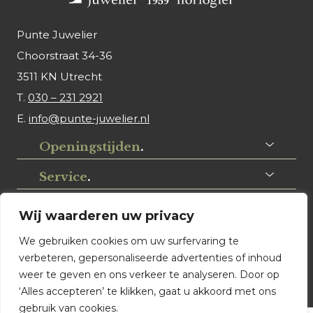
Punte Juwelier
Choorstraat 34-36
3511 KN Utrecht
T.
030 – 231 2921
E.
info@punte-juwelier.nl
Openingstijden
.
Service
.
Volg ons
.
Wij waarderen uw privacy
We gebruiken cookies om uw surfervaring te
verbeteren, gepersonaliseerde advertenties of inhoud
weer te geven en ons verkeer te analyseren. Door op
‘Alles accepteren’ te klikken, gaat u akkoord met ons
gebruik van cookies.