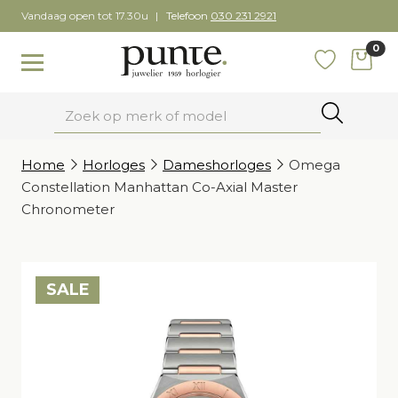
Skip
Vandaag open tot 17.30u
Telefoon
030 231 2921
to
0
content
items
Toggle navigation
Favoriete
Zoeken
Home
Horloges
Dameshorloges
Omega
Constellation Manhattan Co-Axial Master
Chronometer
SALE