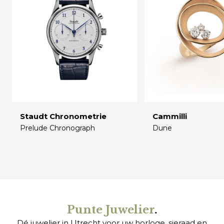
Staudt Chronometrie
Cammilli
Prelude Chronograph
Dune
€
€
Punte Juwelier
.
Dé juwelier in Utrecht voor uw
horloge
,
sieraad
en