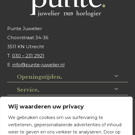
Punte Juwelier
Choorstraat 34-36
3511 KN Utrecht
T.
030 – 231 2921
E.
info@punte-juwelier.nl
Openingstijden
.
Service
.
Volg ons
.
Wij waarderen uw privacy
We gebruiken cookies om uw surfervaring te
verbeteren, gepersonaliseerde advertenties of inhoud
weer te geven en ons verkeer te analyseren. Door op