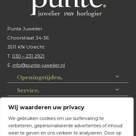
Punte Juwelier
Choorstraat 34-36
3511 KN Utrecht
T.
030 – 231 2921
E.
info@punte-juwelier.nl
Openingstijden
.
Service
.
Volg ons
.
Wij waarderen uw privacy
We gebruiken cookies om uw surfervaring te
verbeteren, gepersonaliseerde advertenties of inhoud
weer te geven en ons verkeer te analyseren. Door op