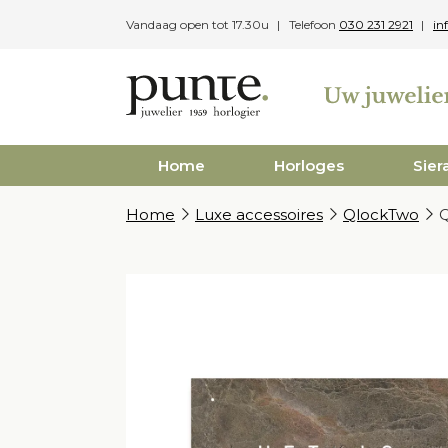
Skip
Vandaag open tot 17.30u
Telefoon
030 231 2921
in
to
content
Home
Horloges
Sier
Home
Luxe accessoires
QlockTwo
Q