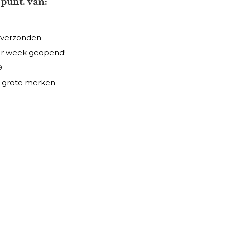
punt. van:
 verzonden
er week geopend!
9
le grote merken