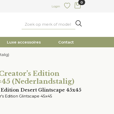
0
items in cart
Login
Favoriete
Zoeken
Luxe accessoires
Contact
alig)
eator’s Edition
×45 (Nederlandstalig)
Edition Desert Glintscape 45x45
s Edition Glintscape 45x45