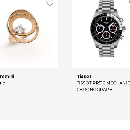
mmilli
Tissot
ne
TISSOT PR516 MECHANI
CHRONOGRAPH
€