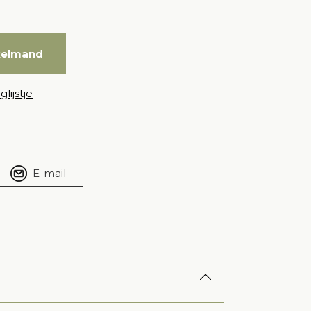
kelmand
lijstje
E-mail