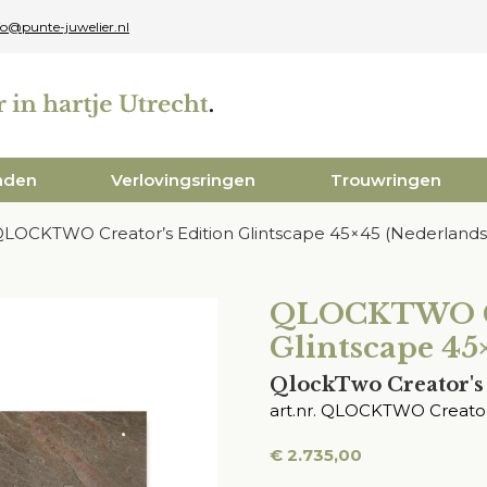
fo@punte-juwelier.nl
aden
Verlovingsringen
Trouwringen
LOCKTWO Creator’s Edition Glintscape 45×45 (Nederlandst
QLOCKTWO Cr
Glintscape 45
QlockTwo Creator's 
art.nr. QLOCKTWO Creator'
€
2.735,00