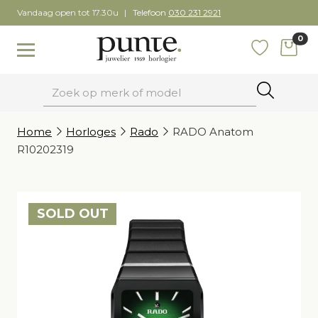
Skip
Vandaag open tot 17.30u
Telefoon
030 231 2921
to
0
content
items
Toggle navigation
Favoriete
Zoeken
Home
Horloges
Rado
RADO Anatom
R10202319
SOLD OUT