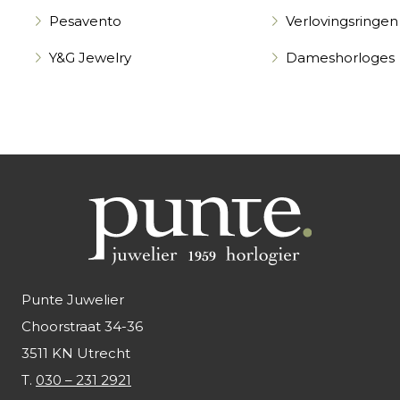
Pesavento
Verlovingsringen
Y&G Jewelry
Dameshorloges
Punte Juwelier
Choorstraat 34-36
3511 KN Utrecht
T.
030 – 231 2921