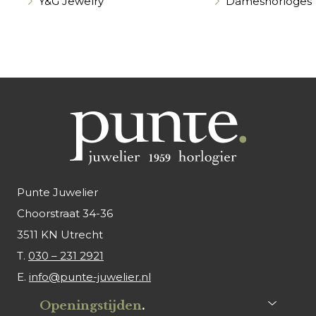
Y&G Jewelry
Dameshorloges
Punte Juwelier
Choorstraat 34-36
3511 KN Utrecht
T.
030 – 231 2921
E.
info@punte-juwelier.nl
Openingstijden
.