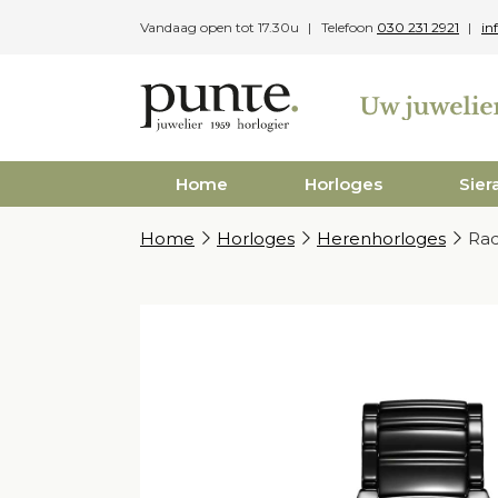
Skip
Vandaag open tot 17.30u
Telefoon
030 231 2921
in
to
content
Home
Horloges
Sier
Home
Horloges
Herenhorloges
Rad