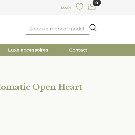
0
items in cart
Login
Favoriete
Zoeken
Luxe accessoires
Contact
tomatic Open Heart