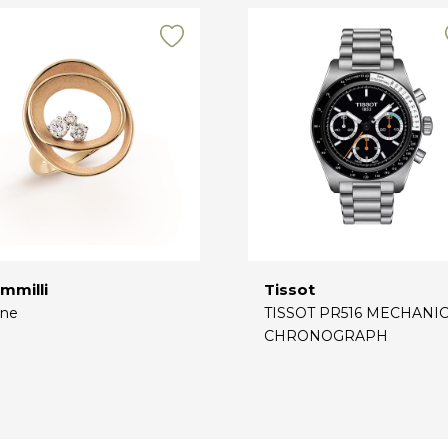
mmilli
Tissot
ne
TISSOT PR516 MECHANI
CHRONOGRAPH
€