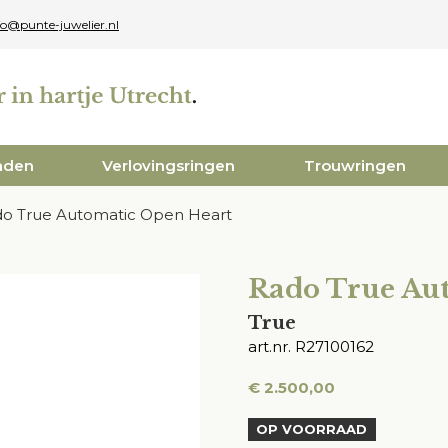
fo@punte-juwelier.nl
aden
Verlovingsringen
Trouwringen
o True Automatic Open Heart
Rado True Au
True
art.nr. R27100162
€
2.500,00
OP VOORRAAD