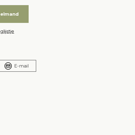
kelmand
lijstje
E-mail