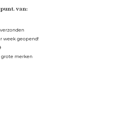
punt. van:
 verzonden
er week geopend!
9
le grote merken