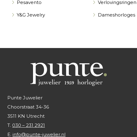
Pesavento
Verlovingsringen
Y&G Jewelry
Dameshorloges
Punte Juwelier
Choorstraat 34-36
3511 KN Utrecht
T.
030 – 231 2921
E.
info@punte-juwelier.nl