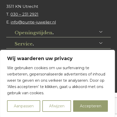
3511 KN Utrecht
T.
030 – 231 2921
E.
info@punte-juwelier.nl
Openingstijden
.
Service
.
Volg ons
.
Wij waarderen uw privacy
We gebruiken cookies om uw surfervaring te
verbeteren, gepersonaliseerde advertenties of inhoud
weer te geven en ons verkeer te analyseren. Door op
‘Alles accepteren’ te klikken, gaat u akkoord met ons
gebruik van cookies.
© Punte Juwelier Utrecht. Website ontwerp & realisatie:
Aanpassen
Afwijzen
Accepteren
Watch this Agency BV Almere