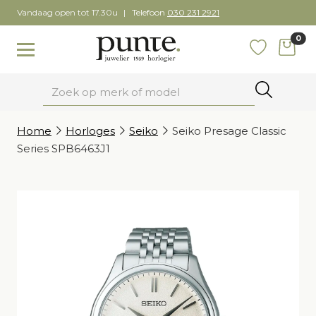
Skip
Vandaag open tot 17.30u
Telefoon
030 231 2921
to
0
content
items
Toggle navigation
Favoriete
Zoeken
Home
Horloges
Seiko
Seiko Presage Classic
Series SPB6463J1