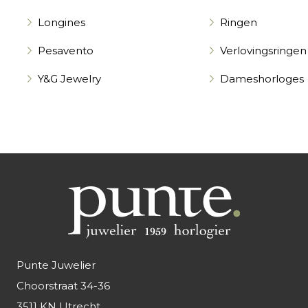
Longines
Ringen
Pesavento
Verlovingsringen
Y&G Jewelry
Dameshorloges
Punte Juwelier
Choorstraat 34-36
3511 KN Utrecht