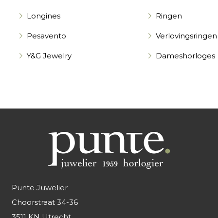
Longines
Ringen
Pesavento
Verlovingsringen
Y&G Jewelry
Dameshorloges
Punte Juwelier
Choorstraat 34-36
3511 KN Utrecht