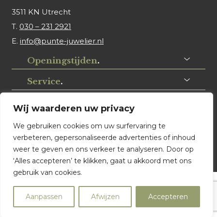
3511 KN Utrecht
T.
030 – 231 2921
E.
info@punte-juwelier.nl
Openingstijden
.
Service
.
Volg ons
.
Wij waarderen uw privacy
We gebruiken cookies om uw surfervaring te
verbeteren, gepersonaliseerde advertenties of inhoud
weer te geven en ons verkeer te analyseren. Door op
‘Alles accepteren’ te klikken, gaat u akkoord met ons
gebruik van cookies.
© Punte Juwelier Utrecht. Website ontwerp & realisatie:
Aanpassen
Afwijzen
Accepteren
Watch this Agency BV Almere