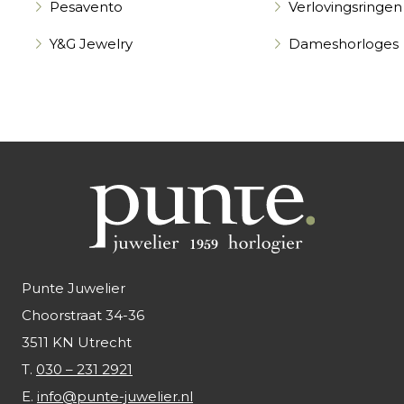
Pesavento
Verlovingsringen
Y&G Jewelry
Dameshorloges
Punte Juwelier
Choorstraat 34-36
3511 KN Utrecht
T.
030 – 231 2921
E.
info@punte-juwelier.nl