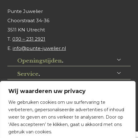
Punte Juwelier
Choorstraat 34-36
3511 KN Utrecht
T.
030 – 231 2921
E.
info@punte-juwelier.nl
Openingstijden
.
Service
.
Volg ons
.
Wij waarderen uw privacy
We gebruiken cookies om uw surfervaring te
verbeteren, gepersonaliseerde advertenties of inhoud
weer te geven en ons verkeer te analyseren. Door op
‘Alles accepteren’ te klikken, gaat u akkoord met ons
gebruik van cookies.