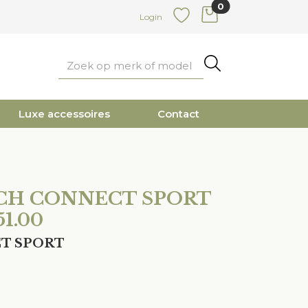
0
items in cart
Login
Favoriete
Zoeken
Luxe accessoires
Contact
UCH CONNECT SPORT
51.00
T SPORT