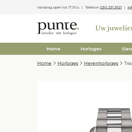
Skip
Vandaag open tot 17.30u
Telefoon
030 231 2921
in
to
content
Home
Horloges
Sier
Home
Horloges
Herenhorloges
Tis