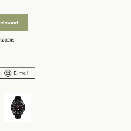
kelmand
lijstje
E-mail