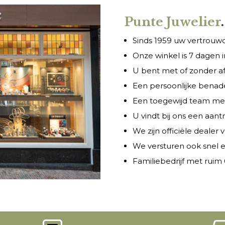
Punte Juwelier
.
Sinds 1959 uw vertrouwde
Onze winkel is 7 dagen
U bent met of zonder a
Een persoonlijke benade
Een toegewijd team met 
U vindt bij ons een aant
We zijn officiële dealer
We versturen ook snel e
Familiebedrijf met ruim 6