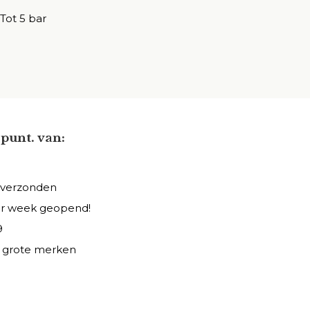
Tot 5 bar
punt. van:
 verzonden
er week geopend!
9
le grote merken