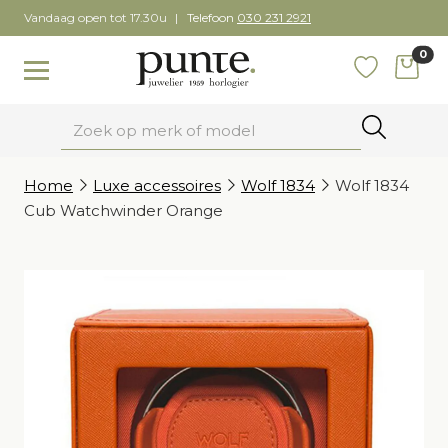
Skip
Vandaag open tot 17.30u
Telefoon
030 231 2921
to
0
content
items
Toggle navigation
Favoriete
Zoeken
Home
Luxe accessoires
Wolf 1834
Wolf 1834
Cub Watchwinder Orange