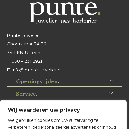
Punte Juwelier
Choorstraat 34-36
3511 KN Utrecht
T.
030 – 231 2921
E.
info@punte-juwelier.nl
Openingstijden
.
Service
.
Volg ons
.
Wij waarderen uw privacy
We gebruiken cookies om uw surfervaring te
verbeteren, gepersonaliseerde advertenties of inhoud