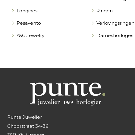
Longines
Ringen
Pesavento
Verlovingsringen
Y&G Jewelry
Dameshorloges
Punte Juwelier
Choorstraat 34-36