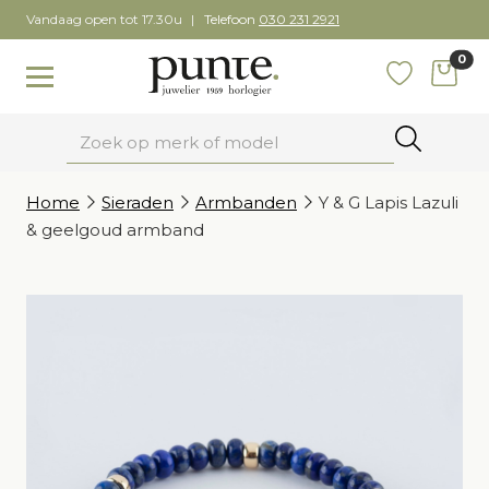
Skip
Vandaag open tot 17.30u
Telefoon
030 231 2921
to
0
content
items
Toggle navigation
Favoriete
Zoeken
Home
Sieraden
Armbanden
Y & G Lapis Lazuli
& geelgoud armband