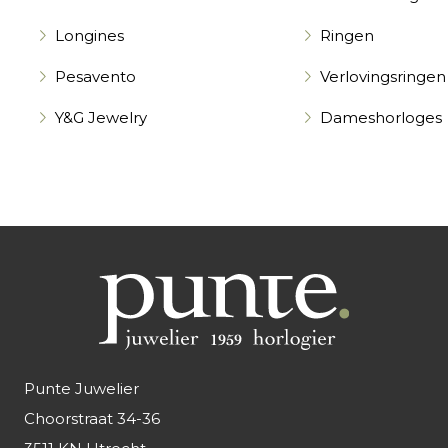
Longines
Ringen
Pesavento
Verlovingsringen
Y&G Jewelry
Dameshorloges
Punte Juwelier
Choorstraat 34-36