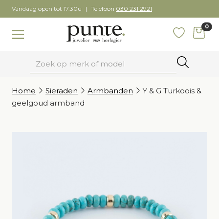
Skip
Vandaag open tot 17.30u
Telefoon
030 231 2921
to
0
content
items
Toggle navigation
Favoriete
Zoeken
Home
Sieraden
Armbanden
Y & G Turkoois &
geelgoud armband