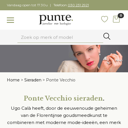
Skip
Vandaag open tot 17.30u
Telefoon
030 231 2921
to
0
content
items
Toggle navigation
Favoriete
Zoeken
Home
>
Sieraden
>
Ponte Vecchio
Ponte Vecchio sieraden
.
Ugo Calà heeft, door de eeuwenoude geheimen
van de Florentijnse goudsmeedkunst te
combineren met moderne mode-ideeën, een merk