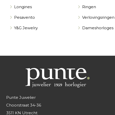
Longines
Ringen
Pesavento
Verlovingsringen
Y&G Jewelry
Dameshorloges
Punte Juwelier
Choorstraat 34-36
3511 KN Utrecht