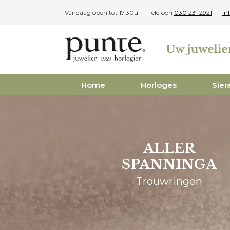
Skip
Vandaag open tot 17.30u
Telefoon
030 231 2921
in
to
content
Home
Horloges
Sier
ALLER
SPANNINGA
Trouwringen