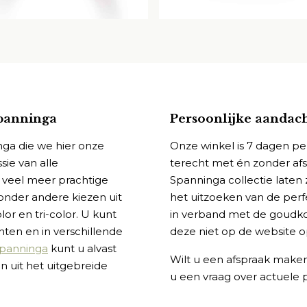
Spanninga
Persoonlijke aandac
nga die we hier onze
Onze winkel is 7 dagen pe
sie van alle
terecht met én zonder afsp
g veel meer prachtige
Spanninga collectie laten 
 onder andere kiezen uit
het uitzoeken van de perf
or en tri-color. U kunt
in verband met de goudko
ten en in verschillende
deze niet op de website
Spanninga
kunt u alvast
Wilt u een afspraak maken
n uit het uitgebreide
u een vraag over actuele