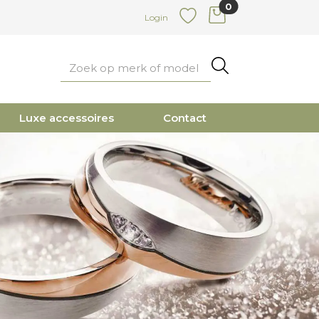
0
items in cart
Login
Favoriete
Zoeken
Luxe accessoires
Contact