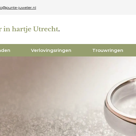
fo@punte-juwelier.nl
aden
Verlovingsringen
Trouwringen