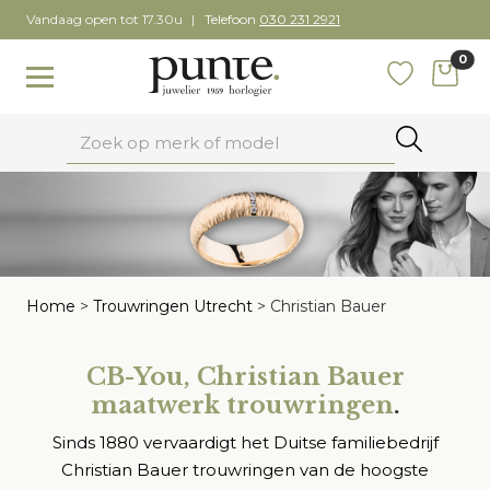
Skip
Vandaag open tot 17.30u
Telefoon
030 231 2921
to
0
content
items
Toggle navigation
Favoriete
Zoeken
Home
>
Trouwringen Utrecht
>
Christian Bauer
CB-You, Christian Bauer
maatwerk trouwringen
.
Sinds 1880 vervaardigt het Duitse familiebedrijf
Christian Bauer trouwringen van de hoogste