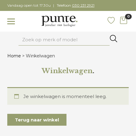
Skip
Vandaag open tot 17.30u
Telefoon
030 231 2921
to
0
content
items
Toggle navigation
Favoriete
Zoeken
Home
>
Winkelwagen
Winkelwagen
.
Je winkelwagen is momenteel leeg.
Terug naar winkel