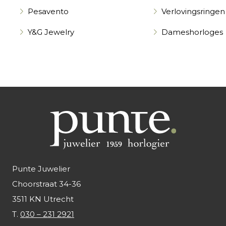
Pesavento
Verlovingsringen
Y&G Jewelry
Dameshorloges
Punte Juwelier
Choorstraat 34-36
3511 KN Utrecht
T.
030 – 231 2921