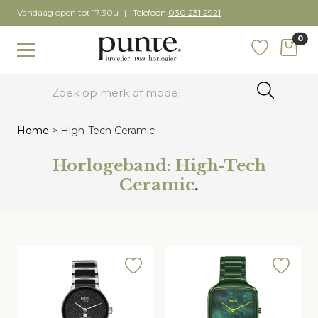
Skip
Vandaag open tot 17.30u
Telefoon
030 231 2921
to
0
content
items
Toggle navigation
Favoriete
Zoeken
Home
>
High-Tech Ceramic
Horlogeband:
High-Tech
Ceramic
.