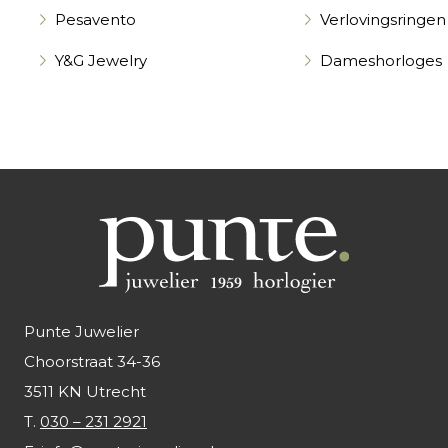
Pesavento
Verlovingsringen
Y&G Jewelry
Dameshorloges
Punte Juwelier
Choorstraat 34-36
3511 KN Utrecht
T.
030 – 231 2921