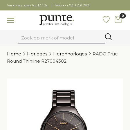
Skip
Vandaag open tot 17.30u
Telefoon
030 231 2921
to
0
content
items
Toggle navigation
Favoriete
Zoeken
Home
Horloges
Herenhorloges
RADO True
Round Thinline R27004302