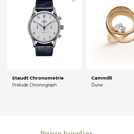
Staudt Chronometrie
Cammilli
Prelude Chronograph
Dune
€
€
Punte Juwelier
.