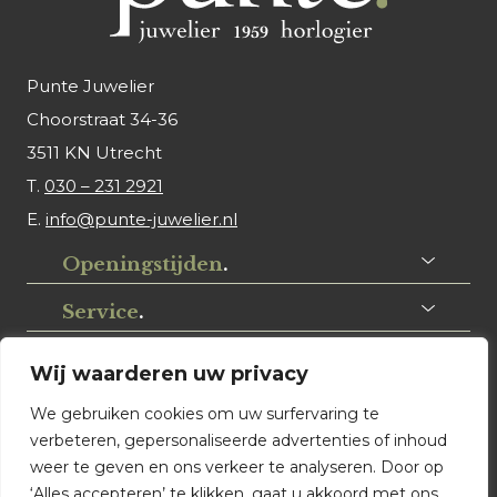
Punte Juwelier
Choorstraat 34-36
3511 KN Utrecht
T.
030 – 231 2921
E.
info@punte-juwelier.nl
Openingstijden
.
Service
.
Volg ons
.
Wij waarderen uw privacy
We gebruiken cookies om uw surfervaring te
verbeteren, gepersonaliseerde advertenties of inhoud
weer te geven en ons verkeer te analyseren. Door op
‘Alles accepteren’ te klikken, gaat u akkoord met ons