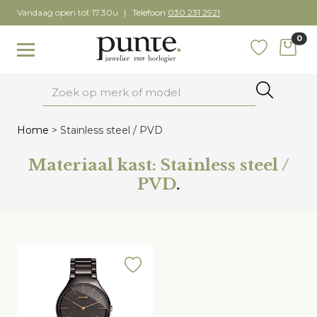
Skip
Vandaag open tot 17.30u
Telefoon
030 231 2921
to
0
content
items
Toggle navigation
Favoriete
Zoeken
Home
>
Stainless steel / PVD
Materiaal kast:
Stainless steel /
PVD
.