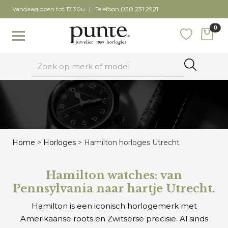
Skip
Vandaag open tot 17.30u
Telefoon
030 231 2921
to
0
content
items
Toggle navigation
Favoriete
Zoeken
Home
>
Horloges
>
Hamilton horloges Utrecht
Hamilton watches: van
Pennsylvania naar hartje Utrecht.
Hamilton is een iconisch horlogemerk met
Amerikaanse roots en Zwitserse precisie. Al sinds