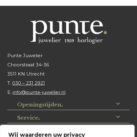
Punte Juwelier
Choorstraat 34-36
3511 KN Utrecht
T.
030 – 231 2921
E.
info@punte-juwelier.nl
Openingstijden
.
Service
.
Volg ons
.
Wij waarderen uw privacy