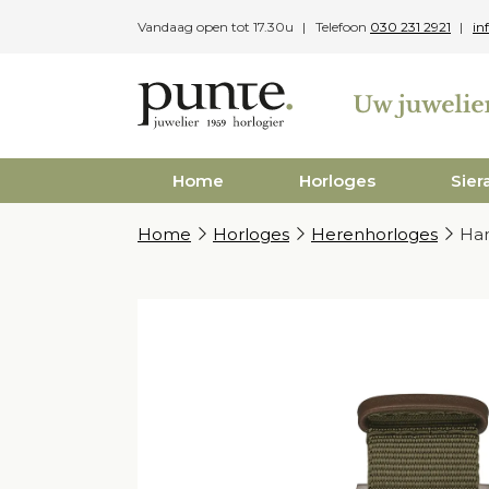
Skip
Vandaag open tot 17.30u
Telefoon
030 231 2921
in
to
content
Home
Horloges
Sier
Home
Horloges
Herenhorloges
Ham