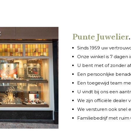
Punte Juwelier
.
Sinds 1959 uw vertrouwde
Onze winkel is 7 dagen
U bent met of zonder a
Een persoonlijke benade
Een toegewijd team met 
U vindt bij ons een aant
We zijn officiële dealer
We versturen ook snel e
Familiebedrijf met ruim 6