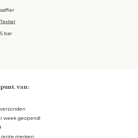
saffier
Textiel
5 bar
punt. van:
 verzonden
er week geopend!
9
le grote merken