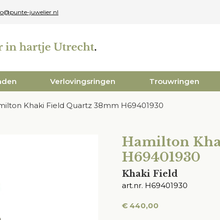
fo@punte-juwelier.nl
aden
Verlovingsringen
Trouwringen
ilton Khaki Field Quartz 38mm H69401930
Hamilton Kha
H69401930
Khaki Field
art.nr. H69401930
€
440,00