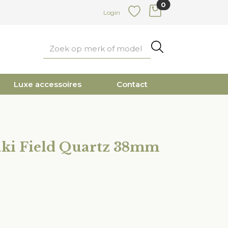
0
items in cart
Login
Favoriete
Zoeken
Luxe accessoires
Contact
ki Field Quartz 38mm