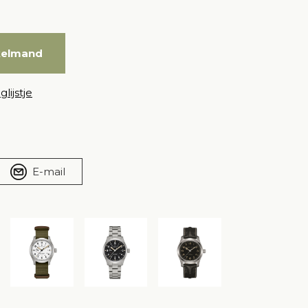
kelmand
lijstje
E-mail