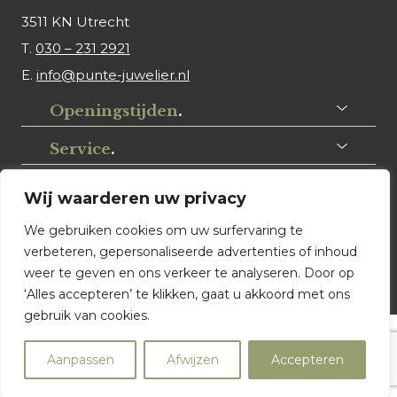
3511 KN Utrecht
T.
030 – 231 2921
E.
info@punte-juwelier.nl
Openingstijden
.
Service
.
Volg ons
.
Wij waarderen uw privacy
We gebruiken cookies om uw surfervaring te
verbeteren, gepersonaliseerde advertenties of inhoud
weer te geven en ons verkeer te analyseren. Door op
‘Alles accepteren’ te klikken, gaat u akkoord met ons
gebruik van cookies.
© Punte Juwelier Utrecht. Website ontwerp & realisatie:
Aanpassen
Afwijzen
Accepteren
Watch this Agency BV Almere