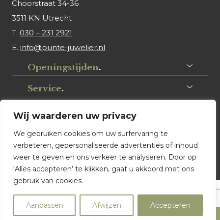
Choorstraat 34-36
3511 KN Utrecht
T.
030 – 231 2921
E.
info@punte-juwelier.nl
Openingstijden
.
Service
.
Volg ons
.
Wij waarderen uw privacy
We gebruiken cookies om uw surfervaring te
verbeteren, gepersonaliseerde advertenties of inhoud
weer te geven en ons verkeer te analyseren. Door op
‘Alles accepteren’ te klikken, gaat u akkoord met ons
gebruik van cookies.
© Punte Juwelier Utrecht. Website ontwerp & realisatie:
Aanpassen
Afwijzen
Accepteren
Watch this Agency BV Almere
Product filters