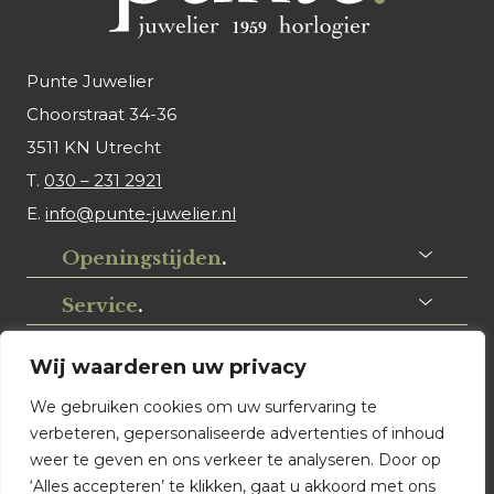
Punte Juwelier
Choorstraat 34-36
3511 KN Utrecht
T.
030 – 231 2921
E.
info@punte-juwelier.nl
Openingstijden
.
Service
.
Volg ons
.
Wij waarderen uw privacy
We gebruiken cookies om uw surfervaring te
verbeteren, gepersonaliseerde advertenties of inhoud
weer te geven en ons verkeer te analyseren. Door op
‘Alles accepteren’ te klikken, gaat u akkoord met ons