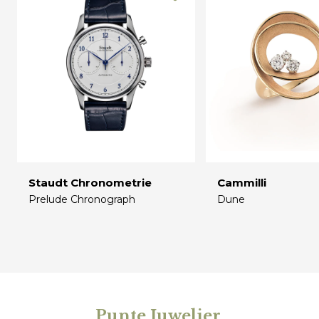
Staudt Chronometrie
Cammilli
Prelude Chronograph
Dune
€
€
Punte Juwelier
.