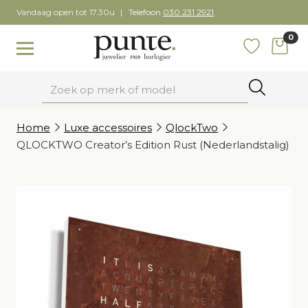
Skip
Vandaag open tot 17.30u
Telefoon
030 231 2921
to
0
content
items
Toggle navigation
Favoriete
Zoeken
Home
Luxe accessoires
QlockTwo
QLOCKTWO Creator’s Edition Rust (Nederlandstalig)