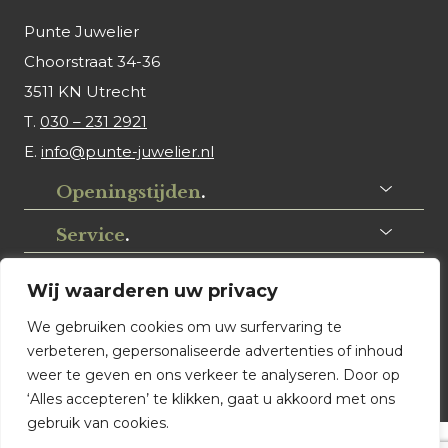
Punte Juwelier
Choorstraat 34-36
3511 KN Utrecht
T.
030 – 231 2921
E.
info@punte-juwelier.nl
Openingstijden
.
Service
.
Volg ons
.
Wij waarderen uw privacy
We gebruiken cookies om uw surfervaring te
verbeteren, gepersonaliseerde advertenties of inhoud
weer te geven en ons verkeer te analyseren. Door op
‘Alles accepteren’ te klikken, gaat u akkoord met ons
gebruik van cookies.