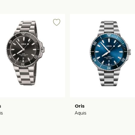
s
Oris
is
Aquis
€