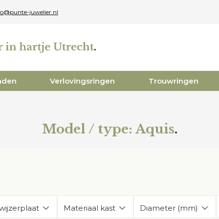
fo@punte-juwelier.nl
aden
Verlovingsringen
Trouwringen
Model / type:
Aquis
.
wijzerplaat
Materiaal kast
Diameter (mm)