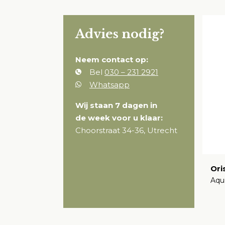
Advies nodig?
Neem contact op:
Bel
030 – 231 2921
Whatsapp
Wij staan 7 dagen in
de week voor u klaar:
Choorstraat 34-36, Utrecht
Ori
Aqu
€