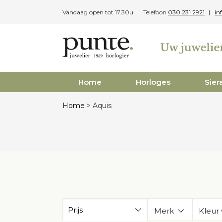
Skip
Vandaag open tot 17.30u
Telefoon
030 231 2921
in
to
content
Home
Horloges
Sier
Home
>
Aquis
Prijs
Merk
Kleur 