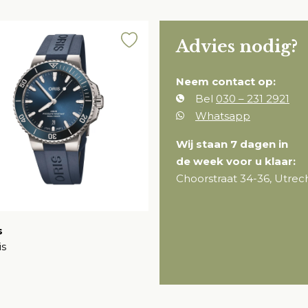
Advies nodig?
Neem contact op:
Bel
030 – 231 2921
Whatsapp
Wij staan 7 dagen in
de week voor u klaar:
Choorstraat 34-36, Utrec
s
is