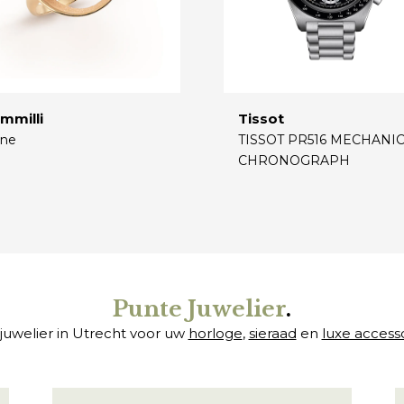
mmilli
Tissot
ne
TISSOT PR516 MECHANI
CHRONOGRAPH
€
Punte Juwelier
.
juwelier in Utrecht voor uw
horloge
,
sieraad
en
luxe access