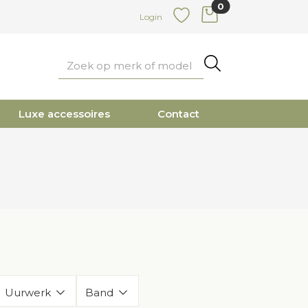
0
items in cart
Login
Favoriete
Zoeken
Luxe accessoires
Contact
Uurwerk
Band