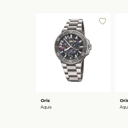
Oris
Ori
Aquis
Aqu
€
€