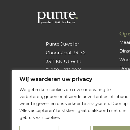
Ope
Maa
Punte Juwelier
Dins
Choorstraat 34-36
Woe
3511 KN Utrecht
Don
T.
030 – 231 2921
Vrijd
Wij waarderen uw privacy
E.
info@punte-
Zate
juwelier.nl
We gebruiken cookies om uw surfervaring te
Zon
verbeteren, gepersonaliseerde advertenties of inhoud
weer te geven en ons verkeer te analyseren. Door op
‘Alles accepteren’ te klikken, gaat u akkoord met ons
gebruik van cookies.