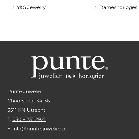
Y&G Jewelry
Dameshorloges
Punte Juwelier
Choorstraat 34-36
3511 KN Utrecht
T.
030 – 231 2921
E.
info@punte-juwelier.nl