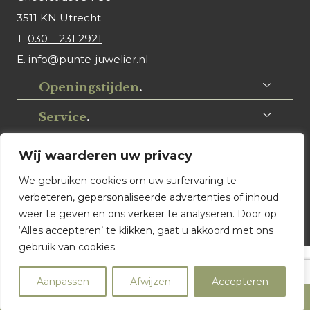
3511 KN Utrecht
T.
030 – 231 2921
E.
info@punte-juwelier.nl
Openingstijden
.
Service
.
Volg ons
.
Wij waarderen uw privacy
We gebruiken cookies om uw surfervaring te
verbeteren, gepersonaliseerde advertenties of inhoud
weer te geven en ons verkeer te analyseren. Door op
‘Alles accepteren’ te klikken, gaat u akkoord met ons
gebruik van cookies.
© Punte Juwelier Utrecht. Website ontwerp & realisatie:
Aanpassen
Afwijzen
Accepteren
Watch this Agency BV Almere
Product filters