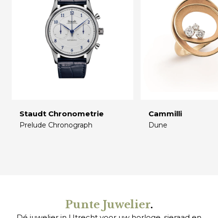
Staudt Chronometrie
Cammilli
Prelude Chronograph
Dune
€
€
Punte Juwelier
.
Dé juwelier in Utrecht voor uw
horloge
,
sieraad
en