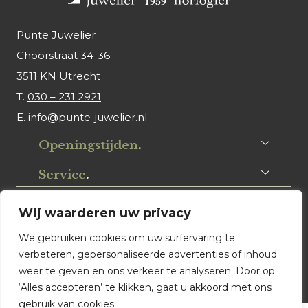
Punte Juwelier
Choorstraat 34-36
3511 KN Utrecht
T.
030 – 231 2921
E.
info@punte-juwelier.nl
Openingstijden
.
Service
.
Volg ons
.
Wij waarderen uw privacy
We gebruiken cookies om uw surfervaring te
verbeteren, gepersonaliseerde advertenties of inhoud
weer te geven en ons verkeer te analyseren. Door op
‘Alles accepteren’ te klikken, gaat u akkoord met ons
gebruik van cookies.