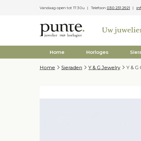
Skip
Vandaag open tot 17.30u
Telefoon
030 231 2921
in
to
content
Home
Horloges
Sier
Home
Sieraden
Y & G Jewelry
Y & G