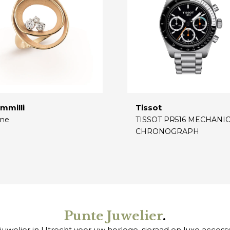
mmilli
Tissot
ne
TISSOT PR516 MECHANI
CHRONOGRAPH
€
Punte Juwelier
.
juwelier in Utrecht voor uw
horloge
,
sieraad
en
luxe access