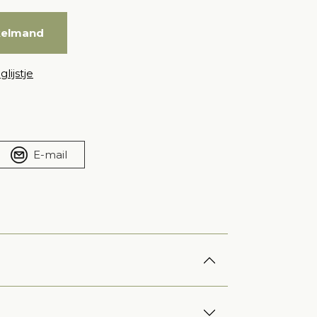
kelmand
lijstje
E-mail