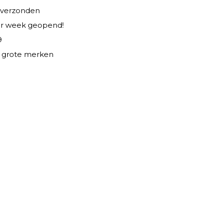
 verzonden
er week geopend!
9
le grote merken