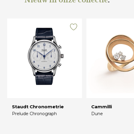
Nieuw in onze collectie
.
Staudt Chronometrie
Cammilli
Prelude Chronograph
Dune
€
€