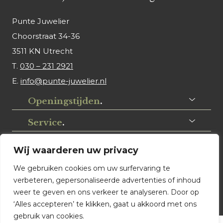
Punte Juwelier
Choorstraat 34-36
3511 KN Utrecht
T.
030 – 231 2921
E.
info@punte-juwelier.nl
Openingstijden
.
Service
.
Volg ons
.
Wij waarderen uw privacy
We gebruiken cookies om uw surfervaring te
verbeteren, gepersonaliseerde advertenties of inhoud
weer te geven en ons verkeer te analyseren. Door op
‘Alles accepteren’ te klikken, gaat u akkoord met ons
gebruik van cookies.