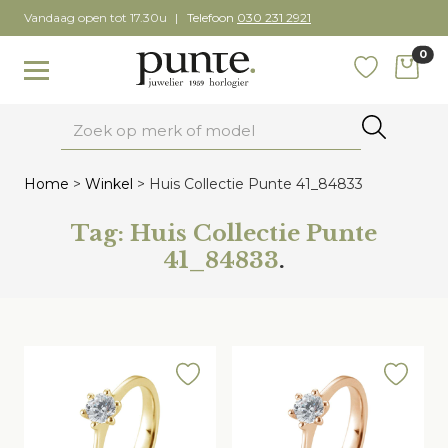
Skip
Vandaag open tot 17.30u
Telefoon
030 231 2921
to
0
content
items
Toggle navigation
Favoriete
Zoeken
Home
>
Winkel
>
Huis Collectie Punte 41_84833
Tag:
Huis Collectie Punte
41_84833
.