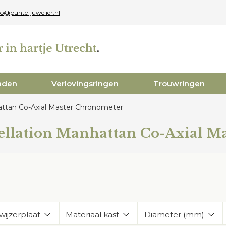
fo@punte-juwelier.nl
aden
Verlovingsringen
Trouwringen
ttan Co-Axial Master Chronometer
llation Manhattan Co-Axial M
wijzerplaat
Materiaal kast
Diameter (mm)