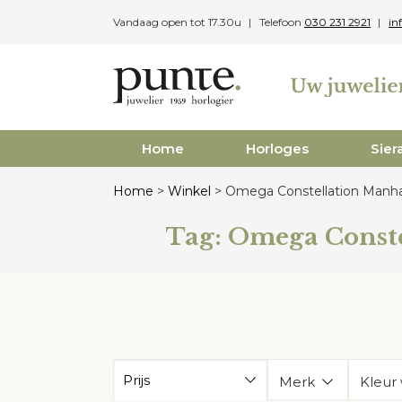
Skip
Vandaag open tot 17.30u
Telefoon
030 231 2921
in
to
content
Home
Horloges
Sier
Home
>
Winkel
>
Omega Constellation Manha
Tag:
Omega Conste
Prijs
Merk
Kleur 