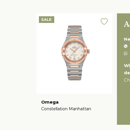
SALE
A
Ne
Wi
de
Ch
Omega
Constellation Manhattan
€
11.400,00
€
9.120,00