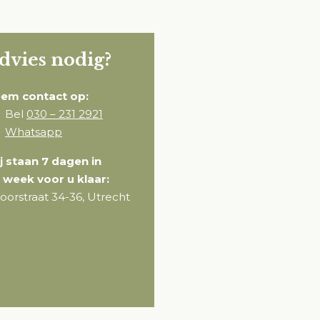
dvies nodig?
em contact op:
Bel
030 – 231 2921
Whatsapp
j staan 7 dagen in
 week voor u klaar:
oorstraat 34-36, Utrecht