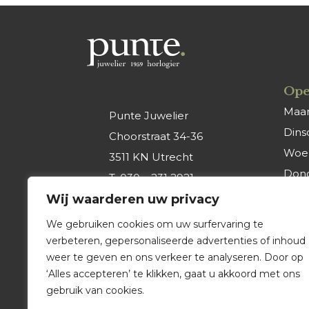
Ope
Maa
Punte Juwelier
Dins
Choorstraat 34-36
Woe
3511 KN Utrecht
Don
T.
030 – 231 2921
Vrijd
Wij waarderen uw privacy
E.
info@punte-
Zate
juwelier.nl
We gebruiken cookies om uw surfervaring te
Zon
verbeteren, gepersonaliseerde advertenties of inhoud
weer te geven en ons verkeer te analyseren. Door op
‘Alles accepteren’ te klikken, gaat u akkoord met ons
gebruik van cookies.