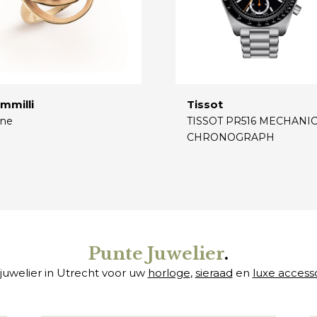
mmilli
Tissot
ne
TISSOT PR516 MECHANI
CHRONOGRAPH
€
Punte Juwelier
.
juwelier in Utrecht voor uw
horloge
,
sieraad
en
luxe access