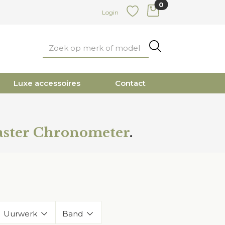
0
items in cart
Login
Favoriete
Zoeken
Luxe accessoires
Contact
aster Chronometer
.
Uurwerk
Band