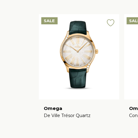
SALE
SAL
Omega
Om
De Ville Trésor Quartz
Con
€
13.000,00
€
10.400,00
€
1