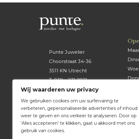
Ope
Maa
Punte Juwelier
Dins
Choorstraat 34-36
Woe
3511 KN Utrecht
Don
T.
030 – 231 2921
Vrijd
Wij waarderen uw privacy
E.
info@punte-
Zate
juwelier.nl
We gebruiken cookies om uw surfervaring te
Zon
verbeteren, gepersonaliseerde advertenties of inhoud
weer te geven en ons verkeer te analyseren. Door op
‘Alles accepteren’ te klikken, gaat u akkoord met ons
gebruik van cookies.