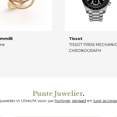
mmilli
Tissot
ne
TISSOT PR516 MECHANI
CHRONOGRAPH
€
Punte Juwelier
.
juwelier in Utrecht voor uw
horloge
,
sieraad
en
luxe access