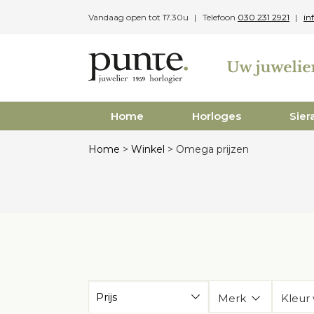
Skip
Vandaag open tot 17.30u
Telefoon
030 231 2921
in
to
content
Home
Horloges
Sier
Home
>
Winkel
>
Omega prijzen
Prijs
Merk
Kleur 