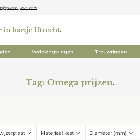
fo@punte-juwelier.nl
aden
Verlovingsringen
Trouwringen
Tag:
Omega prijzen
.
wijzerplaat
Materiaal kast
Diameter (mm)