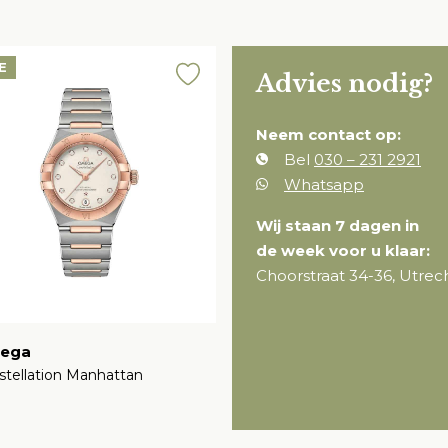
E
Advies nodig?
Neem contact op:
Bel
030 – 231 2921
Whatsapp
Wij staan 7 dagen in
de week voor u klaar:
Choorstraat 34-36, Utrec
ega
stellation Manhattan
1.400,00
€
9.120,00