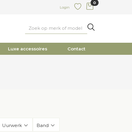
0
items in cart
Login
Favoriete
Zoeken
Luxe accessoires
Contact
Uurwerk
Band