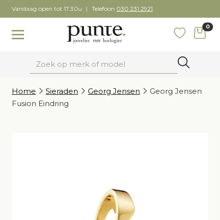
Skip
Vandaag open tot 17.30u
Telefoon
030 231 2921
to
0
content
items
Toggle navigation
Favoriete
Zoeken
Home
Sieraden
Georg Jensen
Georg Jensen
Fusion Eindring