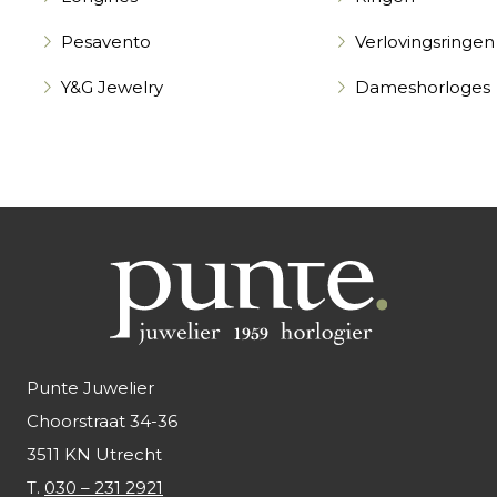
Pesavento
Verlovingsringen
Y&G Jewelry
Dameshorloges
Punte Juwelier
Choorstraat 34-36
3511 KN Utrecht
T.
030 – 231 2921