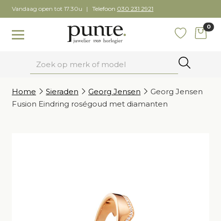
Skip
Vandaag open tot 17.30u
Telefoon
030 231 2921
to
0
content
items
Toggle navigation
Favoriete
Zoeken
Home
Sieraden
Georg Jensen
Georg Jensen
Fusion Eindring roségoud met diamanten