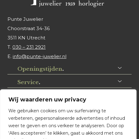
Punte Juwelier
Choorstraat 34-36
3511 KN Utrecht
T.
030 – 231 2921
E.
info@punte-juwelier.nl
Openingstijden
.
Service
.
Volg ons
.
Wij waarderen uw privacy
We gebruiken cookies om uw surfervaring te
verbeteren, gepersonaliseerde advertenties of inhoud
weer te geven en ons verkeer te analyseren. Door op
‘Alles accepteren’ te klikken, gaat u akkoord met ons