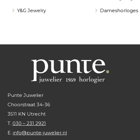
Y&G Jewelry
Dameshorloges
Punte Juwelier
Choorstraat 34-36
3511 KN Utrecht
T.
030 – 231 2921
E.
info@punte-juwelier.nl