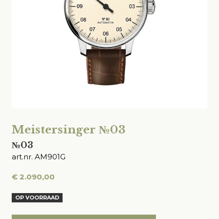
Meistersinger №03
№03
art.nr. AM901G
€
2.090,00
OP VOORRAAD