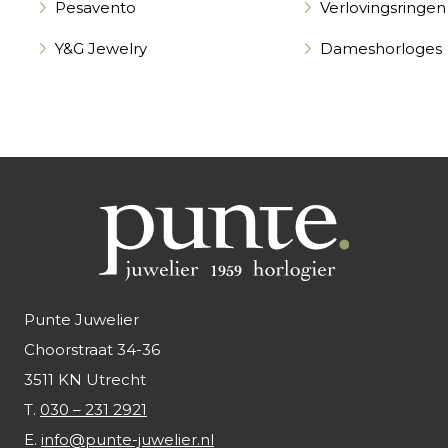
Pesavento
Verlovingsringen
Y&G Jewelry
Dameshorloges
Punte Juwelier
Choorstraat 34-36
3511 KN Utrecht
T.
030 – 231 2921
E.
info@punte-juwelier.nl