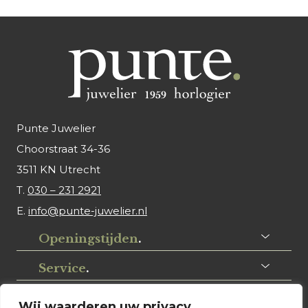
Punte Juwelier
Choorstraat 34-36
3511 KN Utrecht
T.
030 – 231 2921
E.
info@punte-juwelier.nl
Openingstijden
.
Service
.
Volg ons
.
Wij waarderen uw privacy