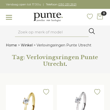
Skip
Vandaag open tot 17.30u
Telefoon
030 231 2921
to
0
content
items
Toggle navigation
Favoriete
Zoeken
Home
>
Winkel
>
Verlovingsringen Punte Utrecht
Tag:
Verlovingsringen Punte
Utrecht
.