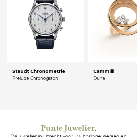
Staudt Chronometrie
Cammilli
Prelude Chronograph
Dune
€
€
Punte Juwelier
.
Dé juwelier in Utrecht voor uw
horloge
,
sieraad
en