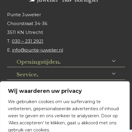
Punte Juwelier
Choorstraat 34-36
3511 KN Utrecht
T.
030 – 231 2921
E.
info@punte-juwelier.nl
Openingstijden
.
Service
.
Volg ons
.
Wij waarderen uw privacy
We gebruiken cookies om uw surfervaring te
verbeteren, gepersonaliseerde advertenties of inhoud
weer te geven en ons verkeer te analyseren. Door op
‘Alles accepteren’ te klikken, gaat u akkoord met ons
gebruik van cookies.