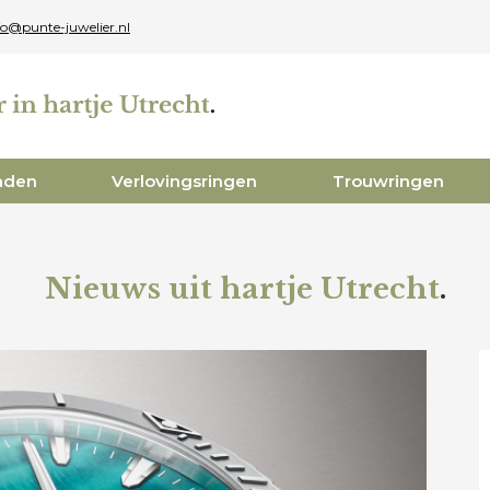
fo@punte-juwelier.nl
aden
Verlovingsringen
Trouwringen
Nieuws uit hartje Utrecht
.