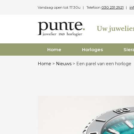
Skip
Vandaag open tot 17.30u
Telefoon
030 231 2921
in
to
content
Home
Horloges
Sier
Home
>
Nieuws
>
Een parel van een horloge