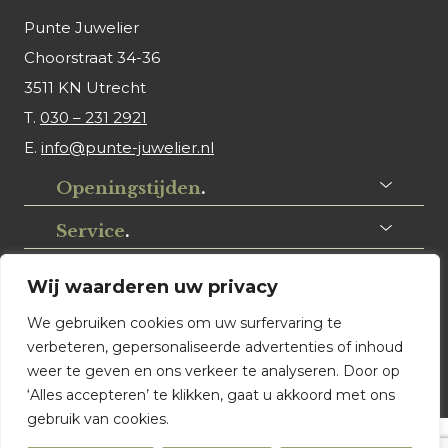
Punte Juwelier
Choorstraat 34-36
3511 KN Utrecht
T.
030 – 231 2921
E.
info@punte-juwelier.nl
Openingstijden
.
Service
.
Volg ons
.
Wij waarderen uw privacy
We gebruiken cookies om uw surfervaring te
verbeteren, gepersonaliseerde advertenties of inhoud
weer te geven en ons verkeer te analyseren. Door op
‘Alles accepteren’ te klikken, gaat u akkoord met ons
gebruik van cookies.