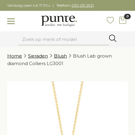
Skip
Vandaag open tot 17.30u
Telefoon
030 231 2921
to
0
content
items
Toggle navigation
Favoriete
Zoeken
Home
Sieraden
Blush
Blush Lab grown
diamond Colliers LG3001