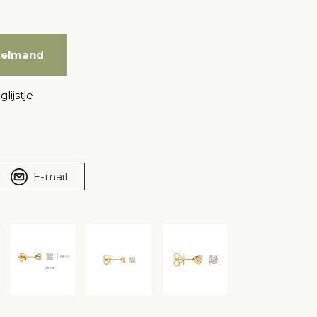
kelmand
lijstje
E-mail