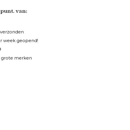
punt. van:
 verzonden
er week geopend!
9
le grote merken