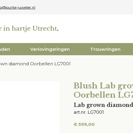
fo@punte-juwelier.nl
aden
Verlovingsringen
Trouwringen
own diamond Oorbellen LG7001
Blush Lab gr
Oorbellen LG
Lab grown diamon
art.nr. LG7001
€
599,00