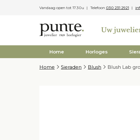
Skip
Vandaag open tot 17.30u
Telefoon
030 231 2921
in
to
content
Home
Horloges
Sier
Home
Sieraden
Blush
Blush Lab gr