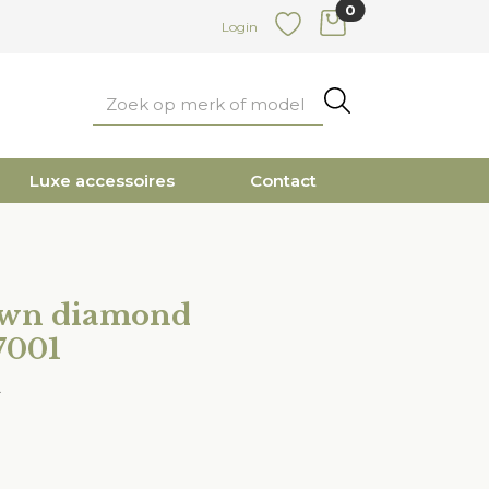
0
items in cart
Login
Favoriete
Zoeken
Luxe accessoires
Contact
own diamond
7001
d